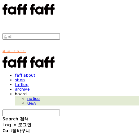
패프 faff
faff about
shop
fafflog
archive
board
notice
Q&A
Search
검색
Log In
로그인
Cart
장바구니