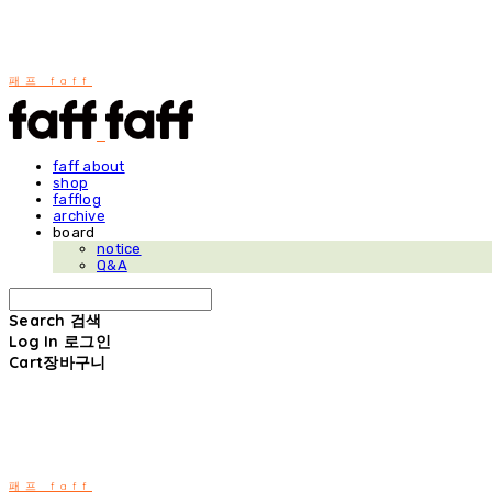
패프 faff
faff about
shop
fafflog
archive
board
notice
Q&A
Search
검색
Log In
로그인
Cart
장바구니
패프 faff