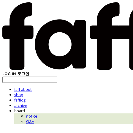
LOG IN
로그인
faff about
shop
fafflog
archive
board
notice
Q&A