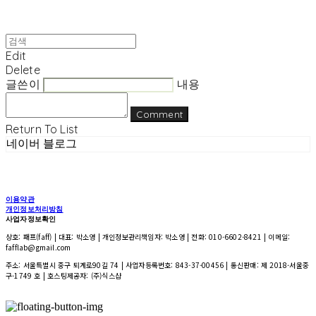
Edit
Delete
글쓴이
내용
Comment
Return To List
네이버 블로그
이용약관
개인정보처리방침
사업자정보확인
상호: 패프(faff) | 대표: 박소영 | 개인정보관리책임자: 박소영 | 전화: 010-6602-8421 | 이메일:
fafflab@gmail.com
주소: 서울특별시 중구 퇴계로90길 74 | 사업자등록번호:
843-37-00456
| 통신판매:
제 2018-서울중
구-1749 호
| 호스팅제공자: (주)식스샵