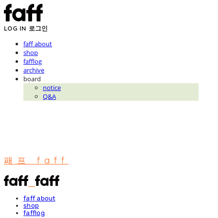
LOG IN
로그인
faff about
shop
fafflog
archive
board
notice
Q&A
패프 faff
faff about
shop
fafflog