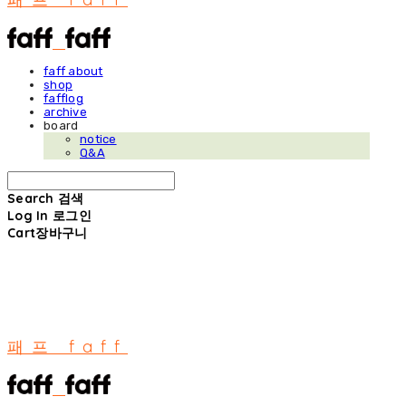
faff about
shop
fafflog
archive
board
notice
Q&A
Search
검색
Log In
로그인
Cart
장바구니
패프 faff