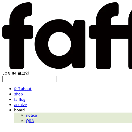
LOG IN
로그인
faff about
shop
fafflog
archive
board
notice
Q&A