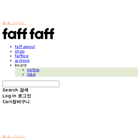
패프 faff
faff about
shop
fafflog
archive
board
notice
Q&A
Search
검색
Log In
로그인
Cart
장바구니
패프 faff