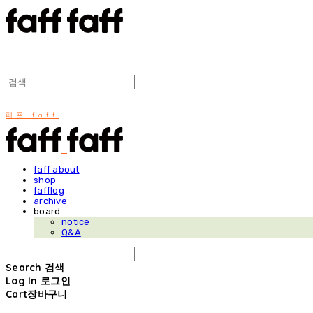
패프 faff
faff about
shop
fafflog
archive
board
notice
Q&A
Search
검색
Log In
로그인
Cart
장바구니