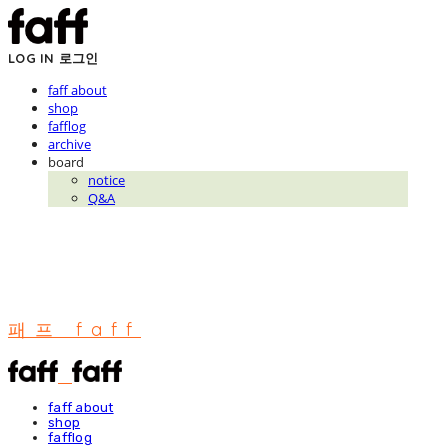
LOG IN
로그인
faff about
shop
fafflog
archive
board
notice
Q&A
패프 faff
faff about
shop
fafflog