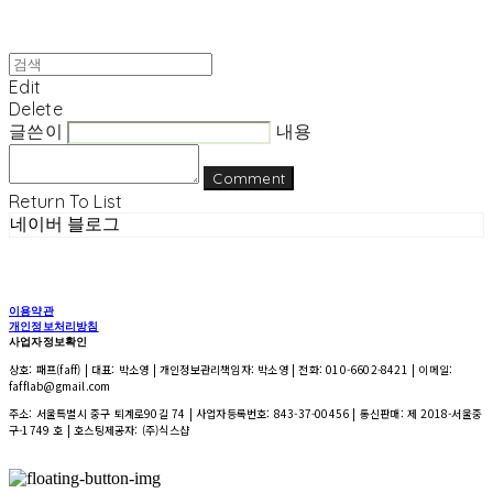
Edit
Delete
글쓴이
내용
Comment
Return To List
네이버 블로그
이용약관
개인정보처리방침
사업자정보확인
상호: 패프(faff) | 대표: 박소영 | 개인정보관리책임자: 박소영 | 전화: 010-6602-8421 | 이메일:
fafflab@gmail.com
주소: 서울특별시 중구 퇴계로90길 74 | 사업자등록번호:
843-37-00456
| 통신판매:
제 2018-서울중
구-1749 호
| 호스팅제공자: (주)식스샵