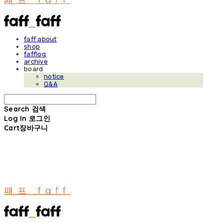
faff about
shop
fafflog
archive
board
notice
Q&A
Search
검색
Log In
로그인
Cart
장바구니
패프 faff