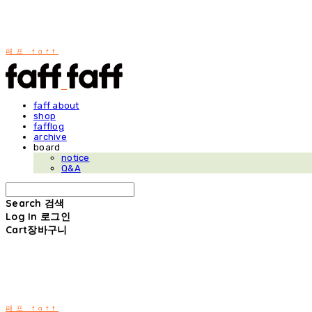
패프 faff
faff about
shop
fafflog
archive
board
notice
Q&A
Search
검색
Log In
로그인
Cart
장바구니
패프 faff