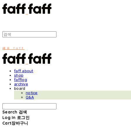
패프 faff
faff about
shop
fafflog
archive
board
notice
Q&A
Search
검색
Log In
로그인
Cart
장바구니