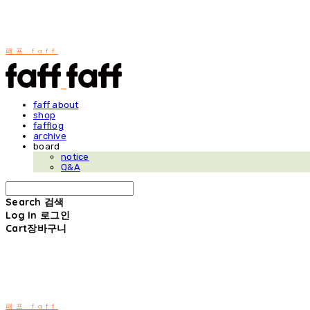
패프 faff
faff about
shop
fafflog
archive
board
notice
Q&A
Search
검색
Log In
로그인
Cart
장바구니
패프 faff