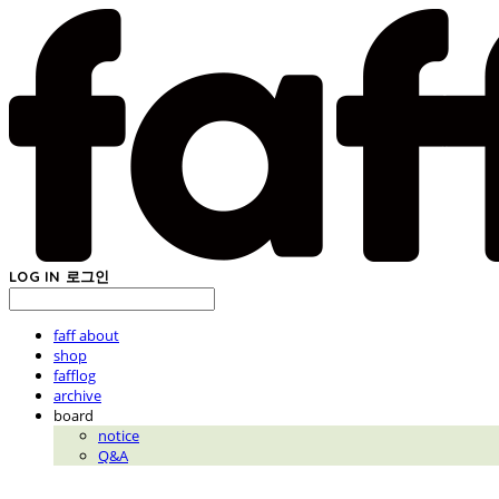
LOG IN
로그인
faff about
shop
fafflog
archive
board
notice
Q&A