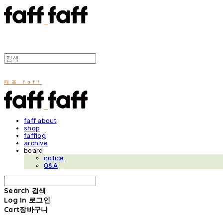
패프 faff
faff about
shop
fafflog
archive
board
notice
Q&A
Search
검색
Log In
로그인
Cart
장바구니