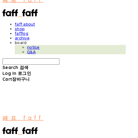
faff about
shop
fafflog
archive
board
notice
Q&A
Search
검색
Log In
로그인
Cart
장바구니
패프 faff