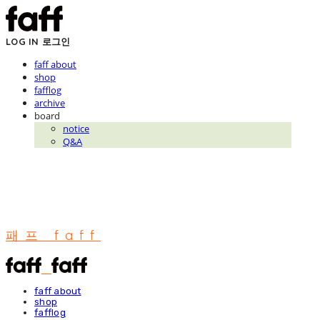
LOG IN
로그인
faff about
shop
fafflog
archive
board
notice
Q&A
패프 faff
faff about
shop
fafflog