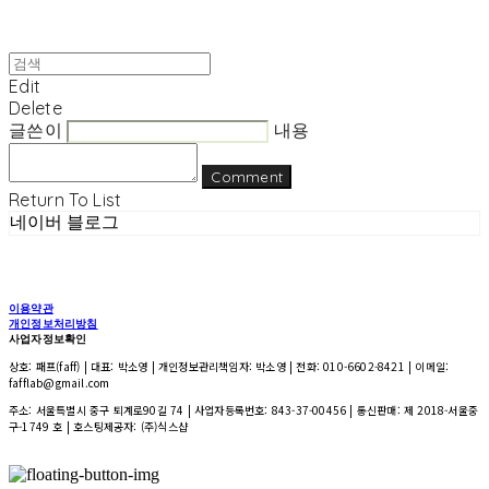
Edit
Delete
글쓴이
내용
Comment
Return To List
네이버 블로그
이용약관
개인정보처리방침
사업자정보확인
상호: 패프(faff) | 대표: 박소영 | 개인정보관리책임자: 박소영 | 전화: 010-6602-8421 | 이메일:
fafflab@gmail.com
주소: 서울특별시 중구 퇴계로90길 74 | 사업자등록번호:
843-37-00456
| 통신판매:
제 2018-서울중
구-1749 호
| 호스팅제공자: (주)식스샵