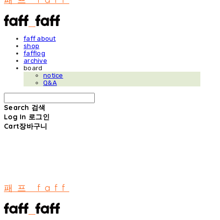
faff about
shop
fafflog
archive
board
notice
Q&A
Search
검색
Log In
로그인
Cart
장바구니
패프 faff