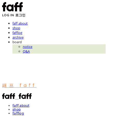
LOG IN
로그인
faff about
shop
fafflog
archive
board
notice
Q&A
패프 faff
faff about
shop
fafflog