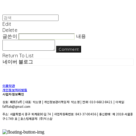
Edit
Delete
글쓴이
내용
Comment
Return To List
네이버 블로그
이용약관
개인정보처리방침
사업자정보확인
상호: 패프(faff) | 대표: 박소영 | 개인정보관리책임자: 박소영 | 전화: 010-6602-8421 | 이메일:
fafflab@gmail.com
주소: 서울특별시 중구 퇴계로90길 74 | 사업자등록번호:
843-37-00456
| 통신판매:
제 2018-서울중
구-1749 호
| 호스팅제공자: (주)식스샵