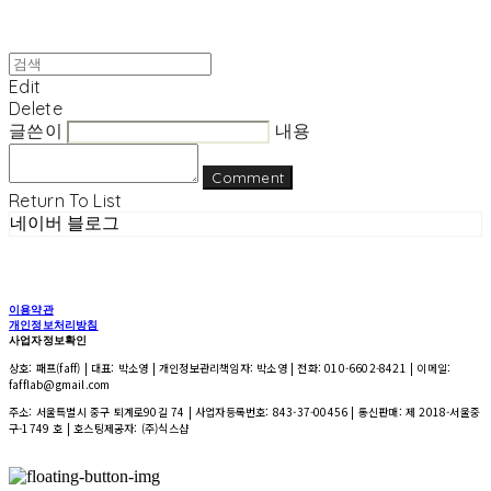
Edit
Delete
글쓴이
내용
Comment
Return To List
네이버 블로그
이용약관
개인정보처리방침
사업자정보확인
상호: 패프(faff) | 대표: 박소영 | 개인정보관리책임자: 박소영 | 전화: 010-6602-8421 | 이메일:
fafflab@gmail.com
주소: 서울특별시 중구 퇴계로90길 74 | 사업자등록번호:
843-37-00456
| 통신판매:
제 2018-서울중
구-1749 호
| 호스팅제공자: (주)식스샵