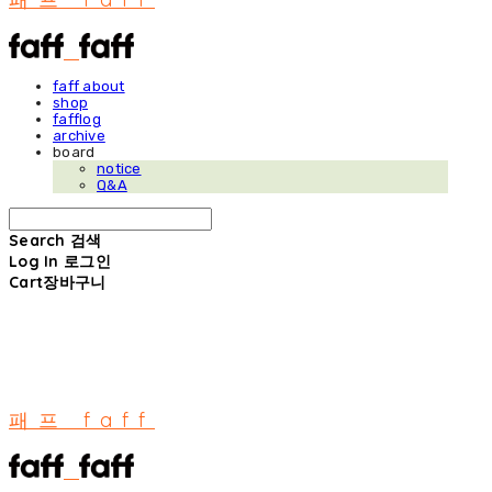
faff about
shop
fafflog
archive
board
notice
Q&A
Search
검색
Log In
로그인
Cart
장바구니
패프 faff