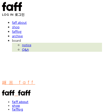
LOG IN
로그인
faff about
shop
fafflog
archive
board
notice
Q&A
패프 faff
faff about
shop
fafflog