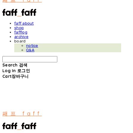
faff about
shop
fafflog
archive
board
notice
Q&A
Search
검색
Log In
로그인
Cart
장바구니
패프 faff