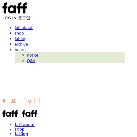
LOG IN
로그인
faff about
shop
fafflog
archive
board
notice
Q&A
패프 faff
faff about
shop
fafflog