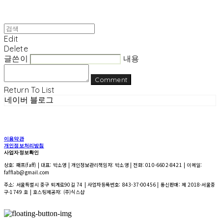
Edit
Delete
글쓴이
내용
Comment
Return To List
네이버 블로그
이용약관
개인정보처리방침
사업자정보확인
상호: 패프(faff) | 대표: 박소영 | 개인정보관리책임자: 박소영 | 전화: 010-6602-8421 | 이메일:
fafflab@gmail.com
주소: 서울특별시 중구 퇴계로90길 74 | 사업자등록번호:
843-37-00456
| 통신판매:
제 2018-서울중
구-1749 호
| 호스팅제공자: (주)식스샵