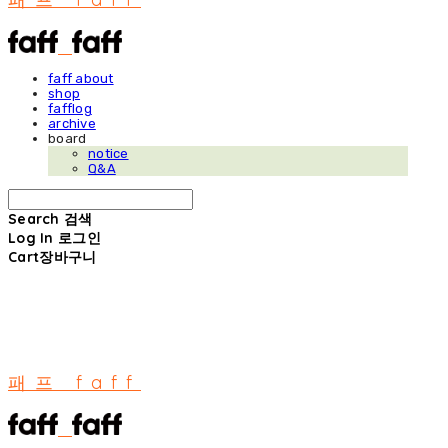
faff about
shop
fafflog
archive
board
notice
Q&A
Search
검색
Log In
로그인
Cart
장바구니
패프 faff