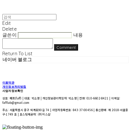
Edit
Delete
글쓴이
내용
Comment
Return To List
네이버 블로그
이용약관
개인정보처리방침
사업자정보확인
상호: 패프(faff) | 대표: 박소영 | 개인정보관리책임자: 박소영 | 전화: 010-6602-8421 | 이메일:
fafflab@gmail.com
주소: 서울특별시 중구 퇴계로90길 74 | 사업자등록번호:
843-37-00456
| 통신판매:
제 2018-서울중
구-1749 호
| 호스팅제공자: (주)식스샵