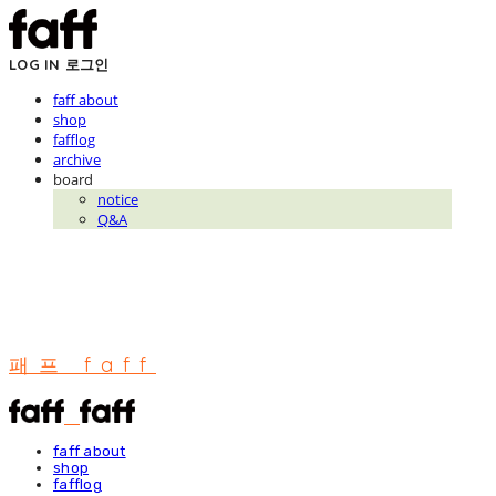
LOG IN
로그인
faff about
shop
fafflog
archive
board
notice
Q&A
패프 faff
faff about
shop
fafflog