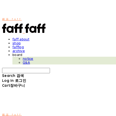
패프 faff
faff about
shop
fafflog
archive
board
notice
Q&A
Search
검색
Log In
로그인
Cart
장바구니
패프 faff