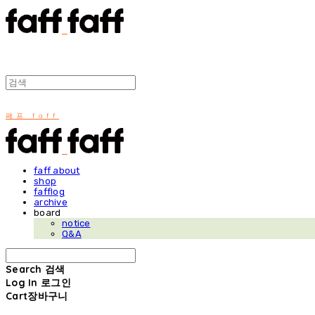
패프 faff
faff about
shop
fafflog
archive
board
notice
Q&A
Search
검색
Log In
로그인
Cart
장바구니