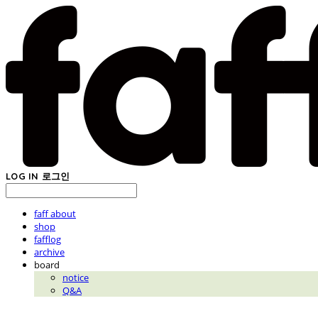
LOG IN
로그인
faff about
shop
fafflog
archive
board
notice
Q&A