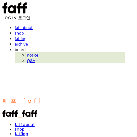
LOG IN
로그인
faff about
shop
fafflog
archive
board
notice
Q&A
패프 faff
faff about
shop
fafflog