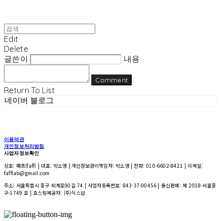
Edit
Delete
글쓴이
내용
Comment
Return To List
네이버 블로그
이용약관
개인정보처리방침
사업자정보확인
상호: 패프(faff) | 대표: 박소영 | 개인정보관리책임자: 박소영 | 전화: 010-6602-8421 | 이메일:
fafflab@gmail.com
주소: 서울특별시 중구 퇴계로90길 74 | 사업자등록번호:
843-37-00456
| 통신판매:
제 2018-서울중
구-1749 호
| 호스팅제공자: (주)식스샵