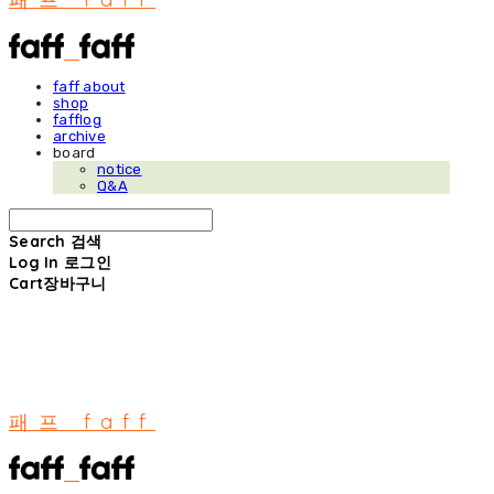
faff about
shop
fafflog
archive
board
notice
Q&A
Search
검색
Log In
로그인
Cart
장바구니
패프 faff