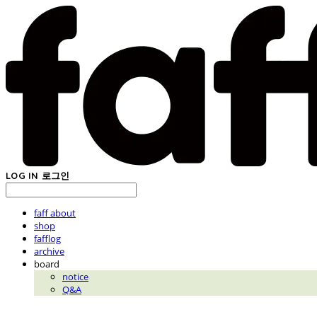
LOG IN
로그인
faff about
shop
fafflog
archive
board
notice
Q&A