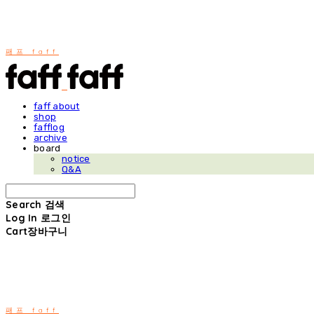
패프 faff
faff about
shop
fafflog
archive
board
notice
Q&A
Search
검색
Log In
로그인
Cart
장바구니
패프 faff