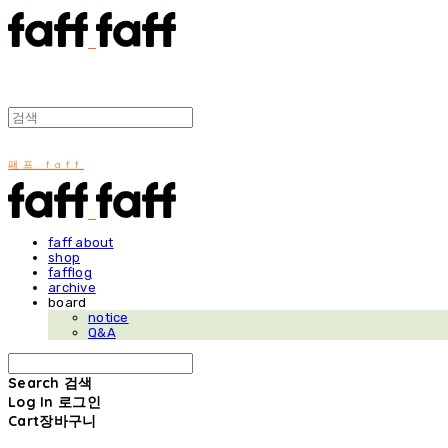
패프 faff
faff about
shop
fafflog
archive
board
notice
Q&A
Search
검색
Log In
로그인
Cart
장바구니