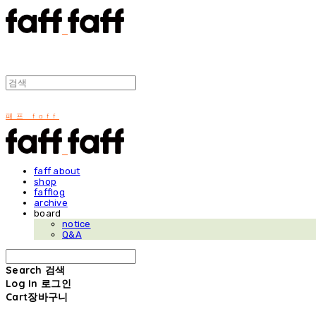
패프 faff
faff about
shop
fafflog
archive
board
notice
Q&A
Search
검색
Log In
로그인
Cart
장바구니