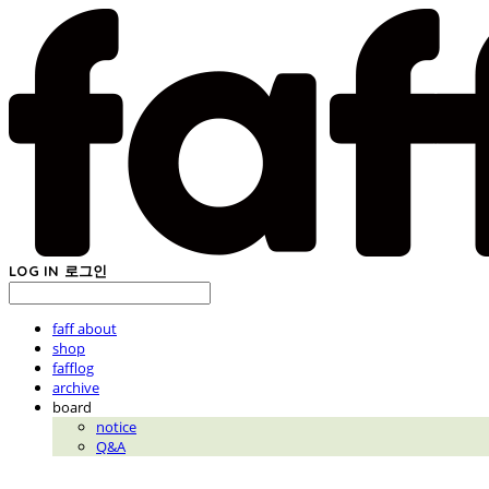
LOG IN
로그인
faff about
shop
fafflog
archive
board
notice
Q&A