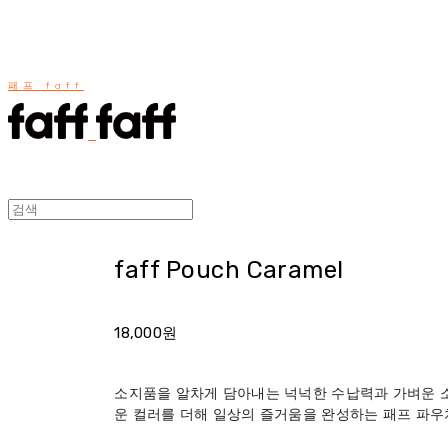
패프 faff
faff Pouch Caramel
18,000원
소지품을 알차게 담아내는 넉넉한 수납력과 가벼운 소
운 컬러를 더해 일상의 즐거움을 완성하는 패프 파우