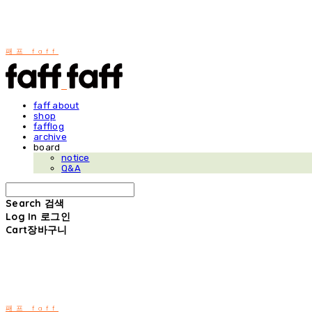
패프 faff
faff about
shop
fafflog
archive
board
notice
Q&A
Search
검색
Log In
로그인
Cart
장바구니
패프 faff