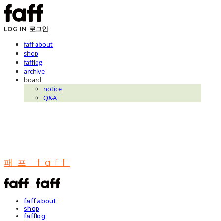
LOG IN
로그인
faff about
shop
fafflog
archive
board
notice
Q&A
패프 faff
faff about
shop
fafflog