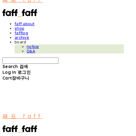
faff about
shop
fafflog
archive
board
notice
Q&A
Search
검색
Log In
로그인
Cart
장바구니
패프 faff