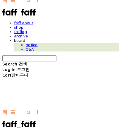
faff about
shop
fafflog
archive
board
notice
Q&A
Search
검색
Log In
로그인
Cart
장바구니
패프 faff