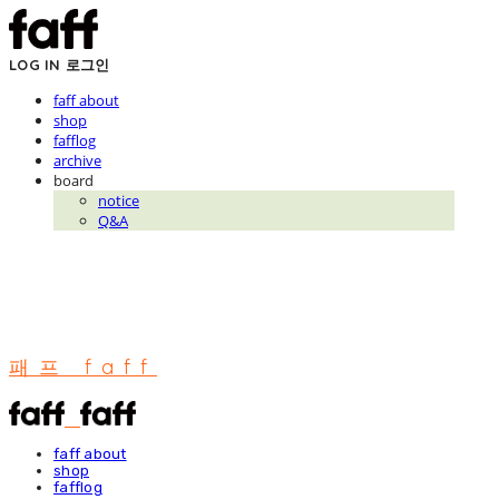
LOG IN
로그인
faff about
shop
fafflog
archive
board
notice
Q&A
패프 faff
faff about
shop
fafflog